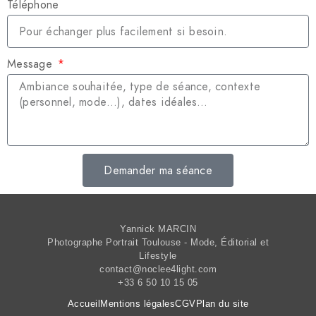
Téléphone
Message
Demander ma séance
Yannick MARCIN
Photographe Portrait Toulouse - Mode, Éditorial et
Lifestyle
contact@noclee4light.com
+33 6 50 10 15 05
Accueil
Mentions légales
CGV
Plan du site